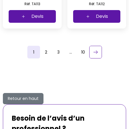
Réf. TA113
Réf. TA112
Devis
Devis
1
2
3
…
10
keyboard_arrow_right
Suivant
Retour en haut
Besoin de l’avis d’un
professionnel ?