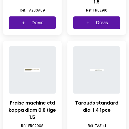
1.5
Réf. TA200A09
Réf. FR02910
Devis
Devis
Fraise machine ctd
Tarauds standard
kappa diam 0.8 tige
dia. 1.4 1pce
1.5
Réf. FR02908
Réf. TA3141