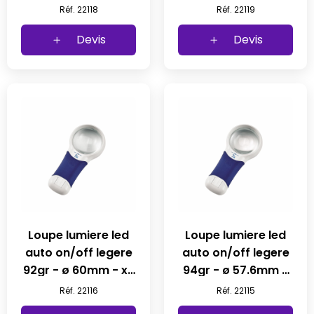
deficent visuel (1
deficent visuel (1
Réf. 22118
Réf. 22119
pc)
pc)
Devis
Devis
Loupe lumiere led
Loupe lumiere led
auto on/off legere
auto on/off legere
92gr - ø 60mm - x5
94gr - ø 57.6mm -
(1 pc)
x7 (1 pc)
Réf. 22116
Réf. 22115