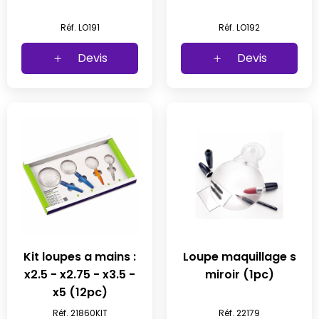
Réf. LO191
Réf. LO192
Devis
Devis
Kit loupes a mains :
Loupe maquillage s
x2.5 - x2.75 - x3.5 -
miroir (1pc)
x5 (12pc)
Réf. 21860KIT
Réf. 22179