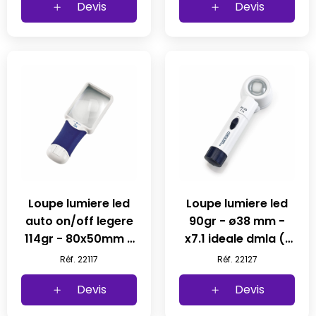
Devis
Devis
Loupe lumiere led
Loupe lumiere led
auto on/off legere
90gr - ø38 mm -
114gr - 80x50mm -
x7.1 ideale dmla (1
x3 (1 pc)
pc)
Réf. 22117
Réf. 22127
Devis
Devis