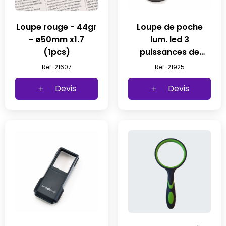
Loupe rouge - 44gr
Loupe de poche
- ø50mm x1.7
lum. led 3
(1pcs)
puissances de
luminosite 170gr - ø
Réf. 21607
Réf. 21925
65mm - x3.5 (1 pc)
Devis
Devis