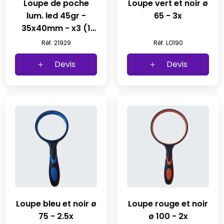
Loupe de poche
Loupe vert et noir ø
lum. led 45gr -
65 - 3x
35x40mm - x3 (1
pc)
Réf. 21929
Réf. LO190
Devis
Devis
Loupe bleu et noir ø
Loupe rouge et noir
75 - 2.5x
ø 100 - 2x