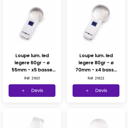
Loupe lum. led
Loupe lum. led
legere 60gr - ø
legere 80gr - ø
55mm - x5 basse
70mm - x4 basse
consommation (1
consommation (1
Réf. 21921
Réf. 21922
pc)
pc)
Devis
Devis