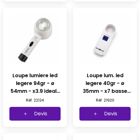
Loupe lumiere led
Loupe lum. led
legere 94gr - ø
legere 40gr - ø
54mm - x3.9 ideale
35mm - x7 basse
dmla inclin ± 10° (1
consommation (1
Réf. 22124
Réf. 21920
pc)
pc)
Devis
Devis