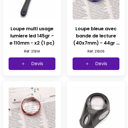
Loupe multi usage
Loupe bleue avec
lumiere led 145gr -
bande de lecture
ø 110mm - x2 (1 pc)
(40x7mm) - 44gr -
ø50mm x1.7 (1pcs)
Réf. 21914
Réf. 21606
Devis
Devis