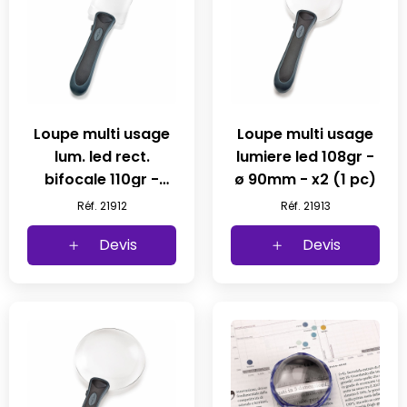
Loupe multi usage
Loupe multi usage
lum. led rect.
lumiere led 108gr -
bifocale 110gr -
ø 90mm - x2 (1 pc)
85x50mm - x2 et x5
Réf. 21912
Réf. 21913
(1 pc)
Devis
Devis