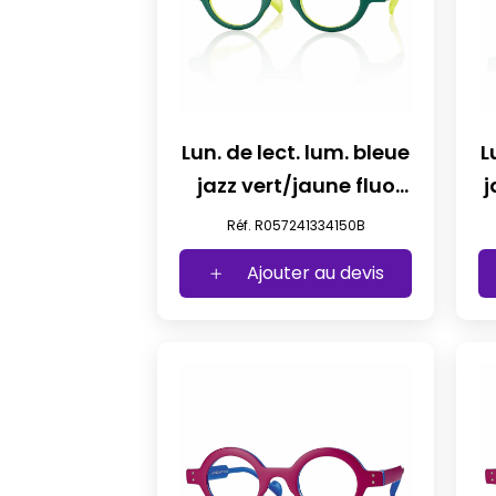
Lun. de lect. lum. bleue
L
jazz vert/jaune fluo
+1,50
Réf. R057241334150B
Ajouter au devis