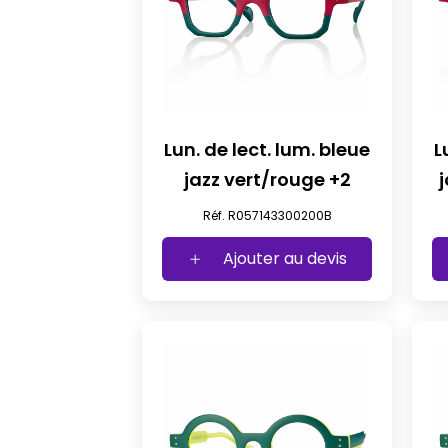
Lun. de lect. lum. bleue
L
jazz vert/rouge +2
Réf. R057143300200B
Ajouter au devis