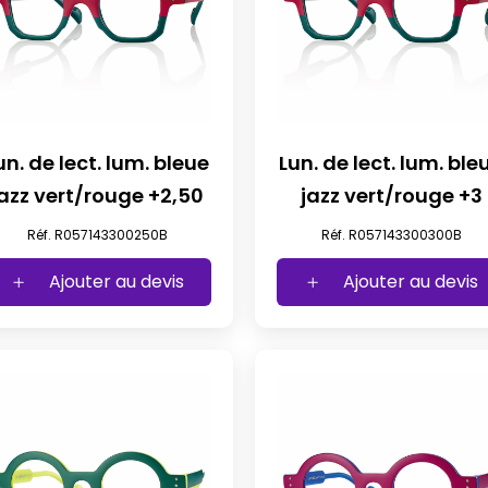
un. de lect. lum. bleue
Lun. de lect. lum. ble
jazz vert/rouge +2,50
jazz vert/rouge +3
Réf. R057143300250B
Réf. R057143300300B
Ajouter au devis
Ajouter au devis