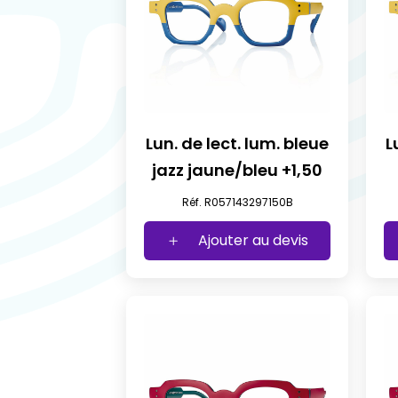
Lun. de lect. lum. bleue
L
jazz jaune/bleu +1,50
Réf. R057143297150B
Ajouter au devis