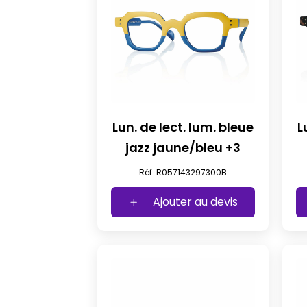
Lun. de lect. lum. bleue
L
jazz jaune/bleu +3
Réf. R057143297300B
Ajouter au devis