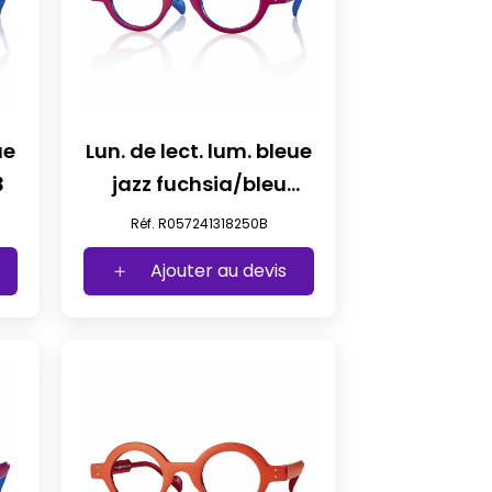
ue
Lun. de lect. lum. bleue
3
jazz fuchsia/bleu
+2,50
Réf. R057241318250B
Ajouter au devis