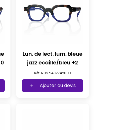
ue
Lun. de lect. lum. bleue
50
jazz ecaille/bleu +2
Réf. R057143274200B
Ajouter au devis