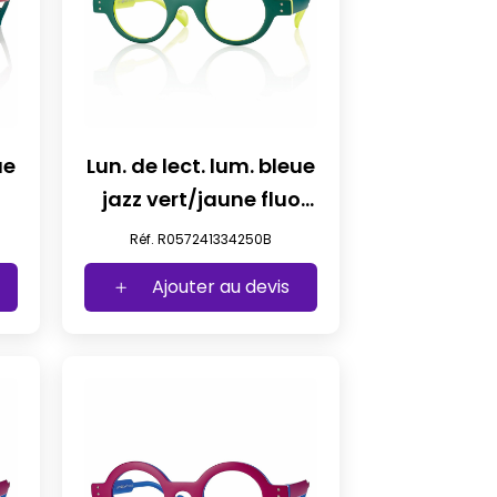
ue
Lun. de lect. lum. bleue
jazz vert/jaune fluo
+2,50
Réf. R057241334250B
Ajouter au devis