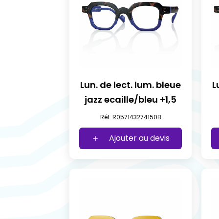
Lun. de lect. lum. bleue
L
jazz ecaille/bleu +1,5
Réf. R057143274150B
Ajouter au devis