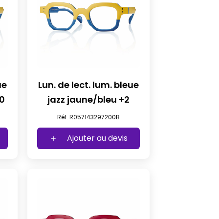
ue
Lun. de lect. lum. bleue
2,50
jazz jaune/bleu +2
Réf. R057143297200B
Ajouter au devis