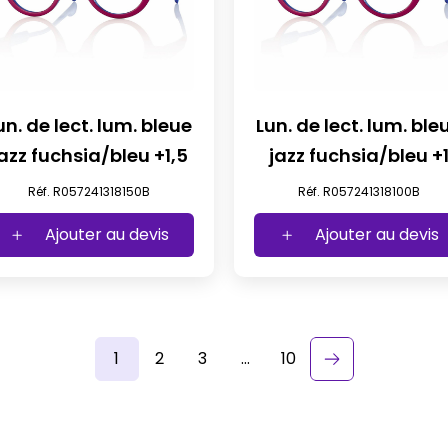
un. de lect. lum. bleue
Lun. de lect. lum. ble
jazz fuchsia/bleu +1,5
jazz fuchsia/bleu 
Réf. R057241318150B
Réf. R057241318100B
Ajouter au devis
Ajouter au devis
1
2
3
…
10
keyboard_arrow_right
Suivant