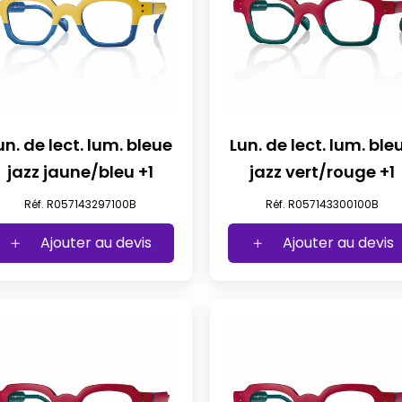
un. de lect. lum. bleue
Lun. de lect. lum. ble
jazz jaune/bleu +1
jazz vert/rouge +1
Réf. R057143297100B
Réf. R057143300100B
Ajouter au devis
Ajouter au devis