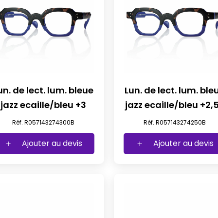
un. de lect. lum. bleue
Lun. de lect. lum. ble
jazz ecaille/bleu +3
jazz ecaille/bleu +2,
Réf. R057143274300B
Réf. R057143274250B
Ajouter au devis
Ajouter au devis