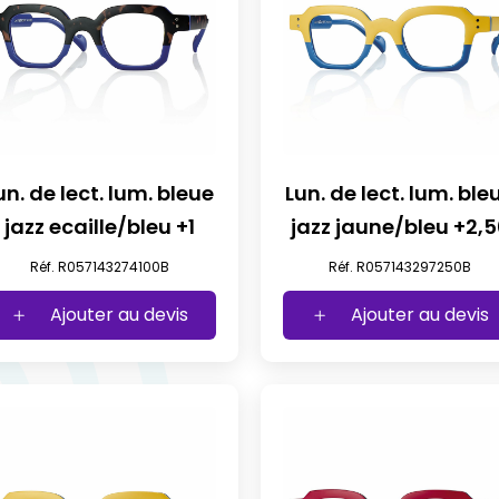
un. de lect. lum. bleue
Lun. de lect. lum. ble
jazz ecaille/bleu +1
jazz jaune/bleu +
Réf. R057143274100B
Réf. R057143297250B
Ajouter au devis
Ajouter au devis