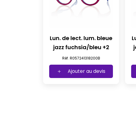
Lun. de lect. lum. bleue
L
jazz fuchsia/bleu +2
Réf. R057241318200B
Ajouter au devis