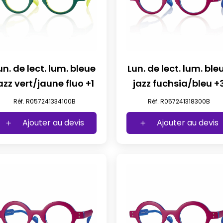
un. de lect. lum. bleue
Lun. de lect. lum. ble
jazz vert/jaune fluo +1
jazz fuchsia/bleu +
Réf. R057241334100B
Réf. R057241318300B
Ajouter au devis
Ajouter au devis