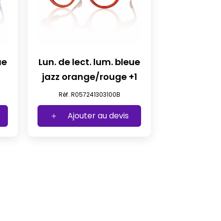
ue
Lun. de lect. lum. bleue
+1
jazz orange/rouge +1
Réf. R057241303100B
Ajouter au devis