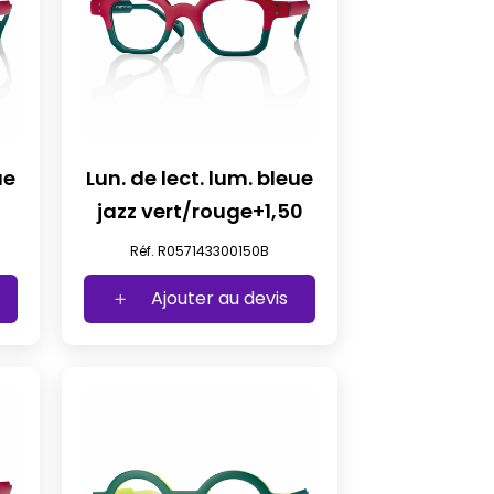
ue
Lun. de lect. lum. bleue
jazz vert/rouge+1,50
Réf. R057143300150B
Ajouter au devis