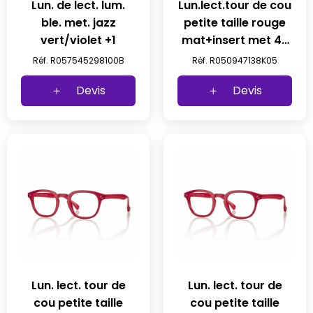
Lun. de lect. lum.
Lun.lect.tour de cou
ble. met. jazz
petite taille rouge
vert/violet +1
mat+insert met 47
23-145 (5pc) prix
Réf. R057545298100B
Réf. R050947138K05
net
Devis
Devis
Lun. lect. tour de
Lun. lect. tour de
cou petite taille
cou petite taille