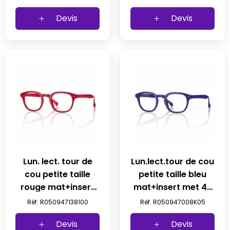
prix net
prix net
Devis
Devis
Lun. lect. tour de
Lun.lect.tour de cou
cou petite taille
petite taille bleu
rouge mat+insert
mat+insert met 47
met 47 23-145 +1
23-145 (5pcs) prix
Réf. R050947138100
Réf. R050947008K05
prix net
net
Devis
Devis