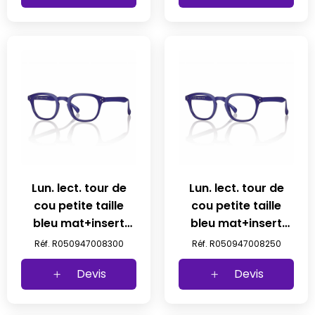
Lun. lect. tour de
Lun. lect. tour de
cou petite taille
cou petite taille
bleu mat+insert
bleu mat+insert
met 47 23-145 +3
met 47 23-145
Réf. R050947008300
Réf. R050947008250
prix net
+2,50 prix net
Devis
Devis