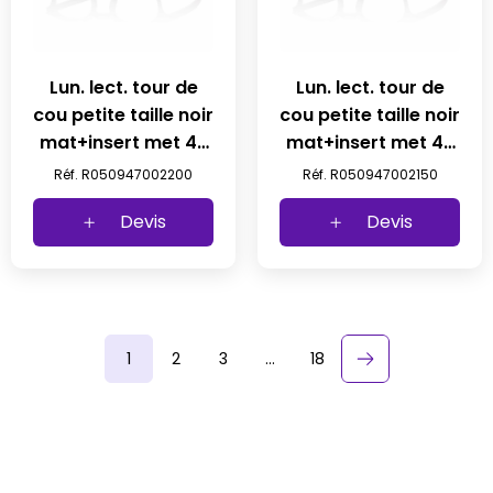
Lun. lect. tour de
Lun. lect. tour de
cou petite taille noir
cou petite taille noir
mat+insert met 47
mat+insert met 47
23-145 +2 prix net
23-145 +1,50 prix
Réf. R050947002200
Réf. R050947002150
net
Devis
Devis
1
2
3
…
18
keyboard_arrow_right
Suivant