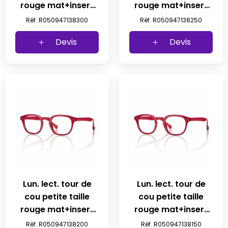
rouge mat+insert
rouge mat+insert
met 47 23-145 +3
met 47 23-145
Réf. R050947138300
Réf. R050947138250
prix net
+2,50 prix net
Devis
Devis
Lun. lect. tour de
Lun. lect. tour de
cou petite taille
cou petite taille
rouge mat+insert
rouge mat+insert
met 47 23-145 +1,50
met 47 23-145 +1,50
Réf. R050947138200
Réf. R050947138150