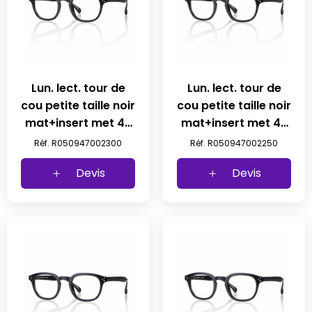
Lun. lect. tour de
Lun. lect. tour de
cou petite taille noir
cou petite taille noir
mat+insert met 47
mat+insert met 47
23-145 +3 prix net
23-145 +2,50 prix
Réf. R050947002300
Réf. R050947002250
net
Devis
Devis