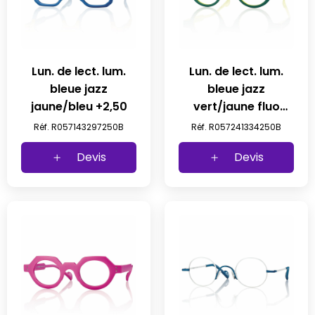
Lun. de lect. lum.
Lun. de lect. lum.
bleue jazz
bleue jazz
jaune/bleu +2,50
vert/jaune fluo
+2,50
Réf. R057143297250B
Réf. R057241334250B
Devis
Devis