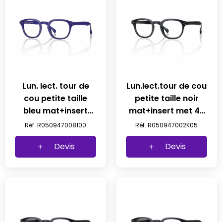
Lun. lect. tour de
Lun.lect.tour de cou
cou petite taille
petite taille noir
bleu mat+insert
mat+insert met 47
met 47 23-145 +1
23-145 (5pcs) prix
Réf. R050947008100
Réf. R050947002K05
prix net
net
Devis
Devis