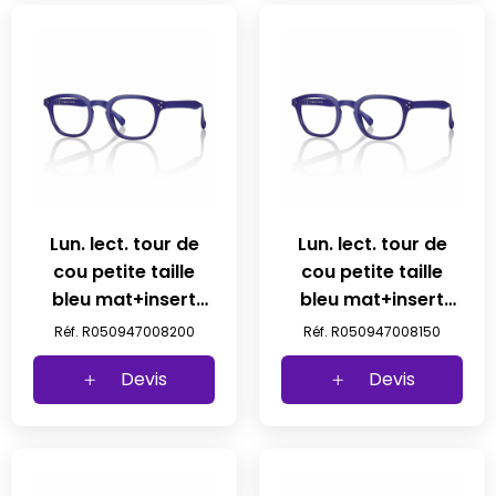
Lun. lect. tour de
Lun. lect. tour de
cou petite taille
cou petite taille
bleu mat+insert
bleu mat+insert
met 47 23-145 +2
met 47 23-145 +1,50
Réf. R050947008200
Réf. R050947008150
prix net
prix net
Devis
Devis