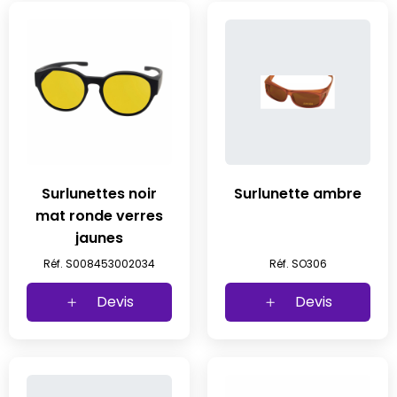
Surlunettes noir
Surlunette ambre
mat ronde verres
jaunes
Réf. S008453002034
Réf. SO306
Devis
Devis