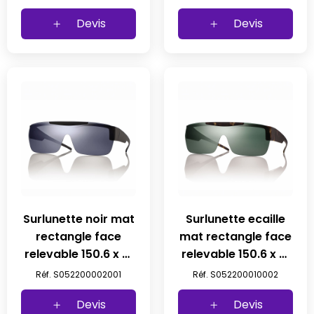
polarise
Devis
Devis
Surlunette noir mat
Surlunette ecaille
rectangle face
mat rectangle face
relevable 150.6 x 51
relevable 150.6 x 51
verre gris
verre g15
Réf. S052200002001
Réf. S052200010002
Devis
Devis