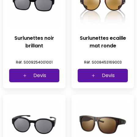
Surlunettes noir
Surlunettes ecaille
brillant
mat ronde
Réf. S009254001001
Réf. S008453169003
Devis
Devis