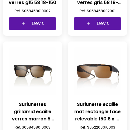
verres g15 58 18-150
verres gris 58 18-
150
Réf. S058458010002
Réf. S058458002001
Devis
Devis
Surlunettes
Surlunette ecaille
grillamid ecaille
mat rectangle face
verres marron 58
relevable 150.6 x 51
18-150
verre marron
Réf. S058458010003
Réf. S052200010003