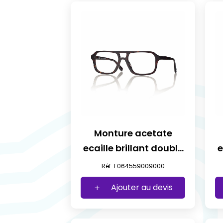
Monture acetate
ecaille brillant double
e
pont t59
Réf. F064559009000
Ajouter au devis