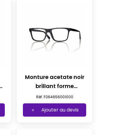
Monture acetate noir
e
brillant forme
iconique t56
Réf. F064656001000
Ajouter au devis