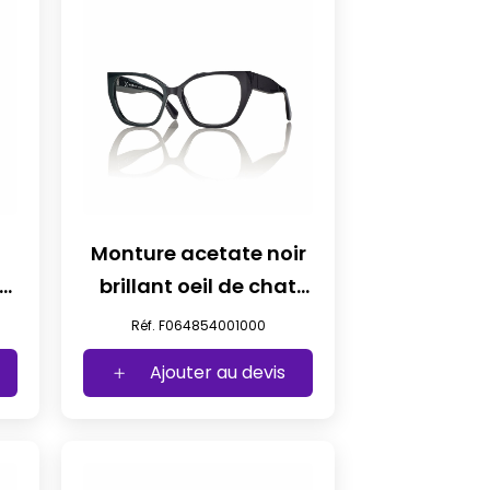
Monture acetate noir
de
brillant oeil de chat
t54
Réf. F064854001000
Ajouter au devis