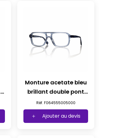
Monture acetate bleu
le
brillant double pont
t55
Réf. F064555005000
Ajouter au devis