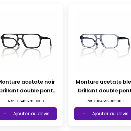
Monture acetate noir
Monture acetate bl
brillant double pont
brillant double pon
t57
t59
Réf. F064557010000
Réf. F064559005000
Ajouter au devis
Ajouter au devis