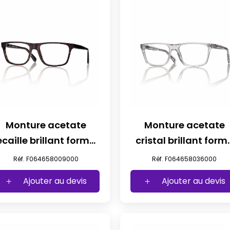
Monture acetate
Monture acetate
ecaille brillant forme
cristal brillant form
iconique t58
iconique t58
Réf. F064658009000
Réf. F064658036000
Ajouter au devis
Ajouter au devis