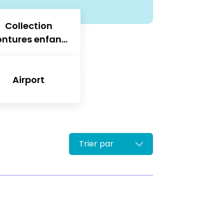
Collection
ntures enfants
avec clips
solaires
Airport