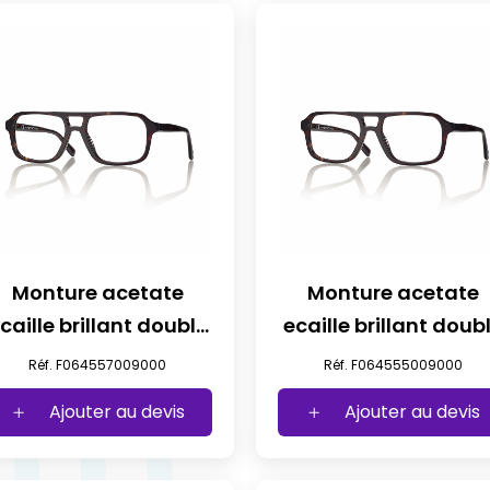
Monture acetate
Monture acetate
caille brillant double
ecaille brillant doub
pont t57
pont t55
Réf. F064557009000
Réf. F064555009000
Ajouter au devis
Ajouter au devis