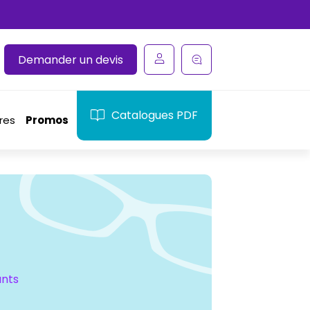
Demander un devis
Catalogues PDF
res
Promos
ants