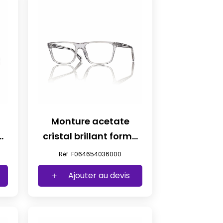
Monture acetate
e
cristal brillant forme
iconique t54
Réf. F064654036000
Ajouter au devis