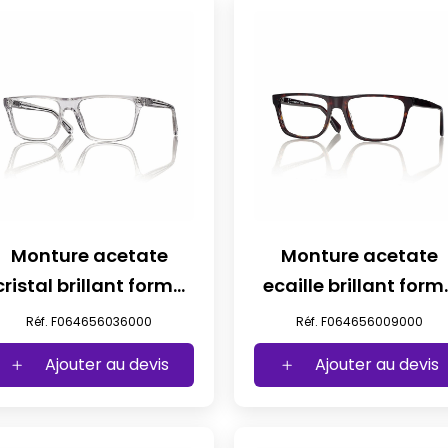
Monture acetate
Monture acetate
cristal brillant forme
ecaille brillant form
iconique t56
iconique t56
Réf. F064656036000
Réf. F064656009000
Ajouter au devis
Ajouter au devis