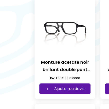
Monture acetate noir
brillant double pont
t55
Réf. F064555010000
Ajouter au devis