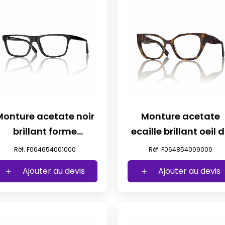
Monture acetate noir
Monture acetate
brillant forme
ecaille brillant oeil 
iconique t54
chat t54
Réf. F064654001000
Réf. F064854009000
Ajouter au devis
Ajouter au devis