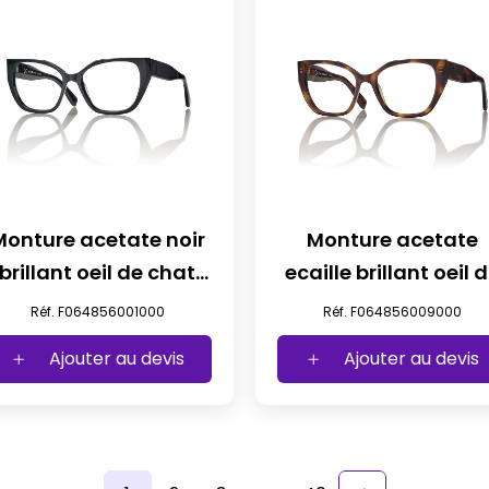
Monture acetate noir
Monture acetate
brillant oeil de chat
ecaille brillant oeil 
t56
chat t56
Réf. F064856001000
Réf. F064856009000
Ajouter au devis
Ajouter au devis