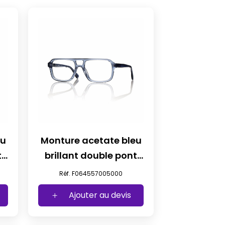
eu
Monture acetate bleu
t
brillant double pont
t57
Réf. F064557005000
Ajouter au devis