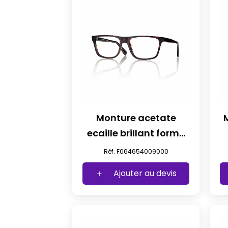
Monture acetate
ecaille brillant forme
iconique t54
Réf. F064654009000
Ajouter au devis