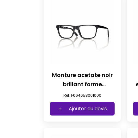
Monture acetate noir
brillant forme
iconique t58
Réf. F064658001000
Ajouter au devis