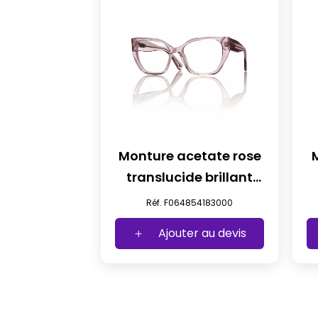
Monture acetate rose
translucide brillant
oeil de chat t54
Réf. F064854183000
Ajouter au devis