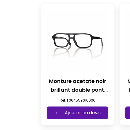
Monture acetate noir
brillant double pont
t59
Réf. F064559010000
Ajouter au devis