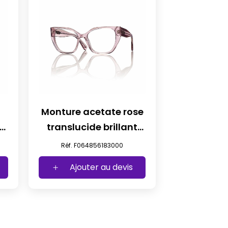
Monture acetate rose
de
translucide brillant
oeil de chat t56
Réf. F064856183000
Ajouter au devis