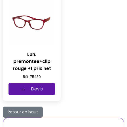
Lun.
premontee+clip
rouge +1 prix net
Réf. 75430
Devis
Retour en haut