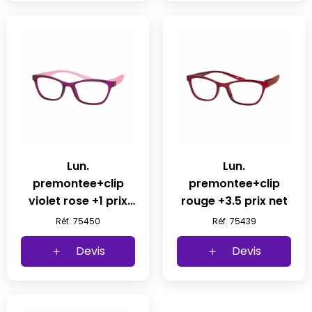
Lun.
Lun.
premontee+clip
premontee+clip
violet rose +1 prix
rouge +3.5 prix net
net
Réf. 75450
Réf. 75439
Devis
Devis