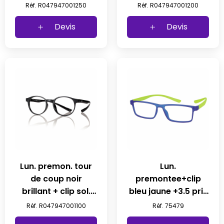
non polarise +2.5
non polarise +2 prix
Réf. R047947001250
Réf. R047947001200
prix net
net
Devis
Devis
Lun. premon. tour
Lun.
de coup noir
premontee+clip
brillant + clip sol.
bleu jaune +3.5 prix
non polarise +1 prix
net
Réf. R047947001100
Réf. 75479
net