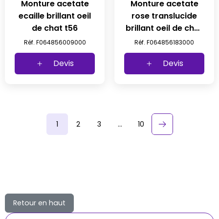
Monture acetate
Monture acetate
ecaille brillant oeil
rose translucide
de chat t56
brillant oeil de chat
t56
Réf. F064856009000
Réf. F064856183000
Devis
Devis
1
2
3
…
10
keyboard_arrow_right
Suivant
Retour en haut