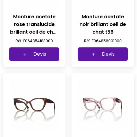
Monture acetate
Monture acetate
rose translucide
noir brillant oeil de
brillant oeil de chat
chat t56
t54
Réf. F064854183000
Réf. F064856001000
Devis
Devis