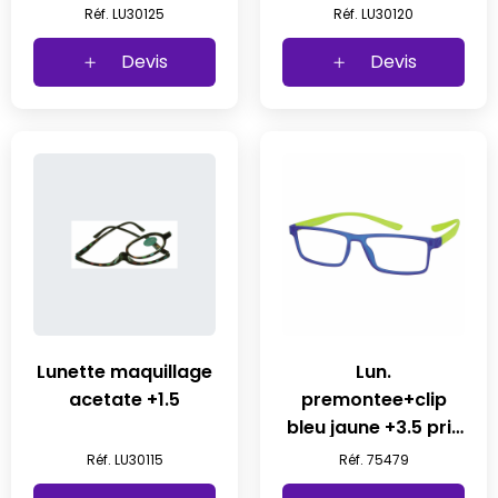
Réf. LU30125
Réf. LU30120
Devis
Devis
Lunette maquillage
Lun.
acetate +1.5
premontee+clip
bleu jaune +3.5 prix
net
Réf. LU30115
Réf. 75479