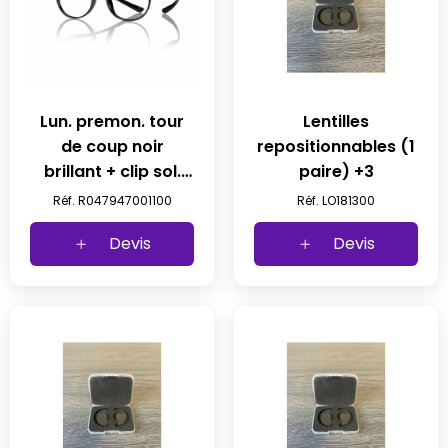
Lun. premon. tour
Lentilles
de coup noir
repositionnables (1
brillant + clip sol.
paire) +3
non polarise +1 prix
Réf. R047947001100
Réf. LO181300
net
Devis
Devis