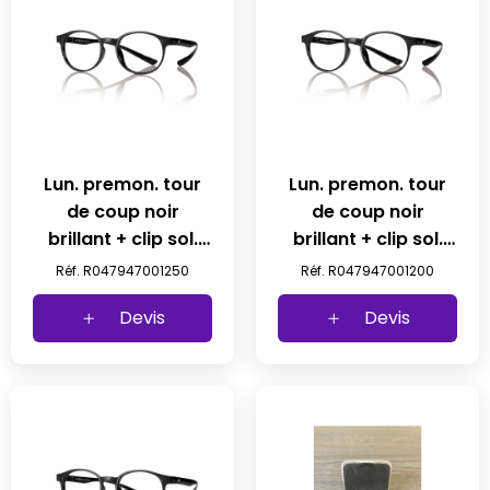
Lun. premon. tour
Lun. premon. tour
de coup noir
de coup noir
brillant + clip sol.
brillant + clip sol.
non polarise +2.5
non polarise +2 prix
Réf. R047947001250
Réf. R047947001200
prix net
net
Devis
Devis