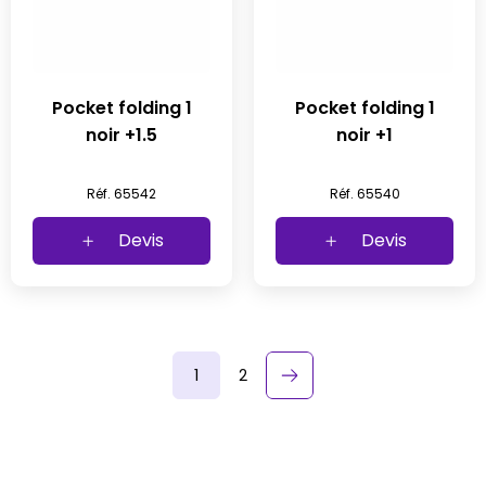
Pocket folding 1
Pocket folding 1
noir +1.5
noir +1
Réf. 65542
Réf. 65540
Devis
Devis
1
2
keyboard_arrow_right
Suivant