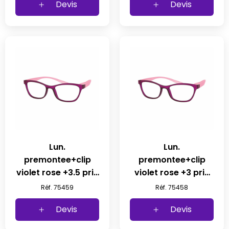
Devis
Devis
Lun.
Lun.
premontee+clip
premontee+clip
violet rose +3.5 prix
violet rose +3 prix
net
net
Réf. 75459
Réf. 75458
Devis
Devis