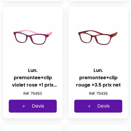
Lun.
Lun.
premontee+clip
premontee+clip
violet rose +1 prix
rouge +3.5 prix net
net
Réf. 75450
Réf. 75439
Devis
Devis