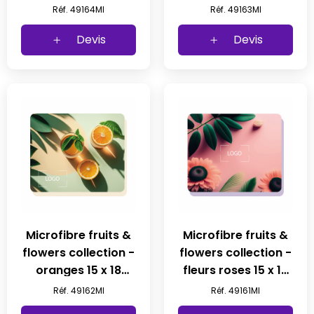
15 x 18 (100pcs)
(100pcs)
Réf. 49164MI
Réf. 49163MI
Devis
Devis
Microfibre fruits &
Microfibre fruits &
flowers collection -
flowers collection -
oranges 15 x 18
fleurs roses 15 x 18
(100pcs)
(100pcs)
Réf. 49162MI
Réf. 49161MI