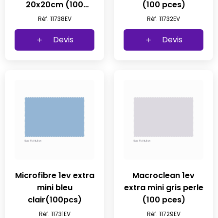
20x20cm (100
(100 pces)
pces)
Réf. 11738EV
Réf. 11732EV
Devis
Devis
Microfibre 1ev extra
Macroclean 1ev
mini bleu
extra mini gris perle
clair(100pcs)
(100 pces)
Réf. 11731EV
Réf. 11729EV