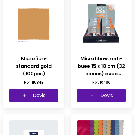
Microfibre
Microfibres anti-
standard gold
buee 15 x 18 cm (32
(100pcs)
pieces) avec
presentoir
Réf. 11584B
Réf. 10496
Devis
Devis