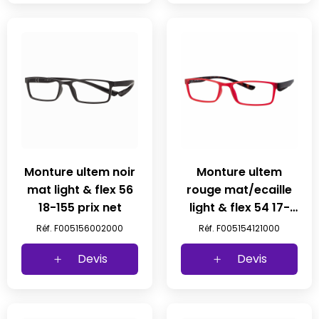
Monture ultem noir
Monture ultem
mat light & flex 56
rouge mat/ecaille
18-155 prix net
light & flex 54 17-
155 prix net
Réf. F005156002000
Réf. F005154121000
Devis
Devis