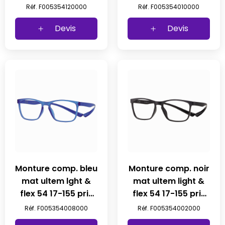
prix net
prix net
Réf. F005354120000
Réf. F005354010000
Devis
Devis
Monture comp. bleu
Monture comp. noir
mat ultem lght &
mat ultem light &
flex 54 17-155 prix
flex 54 17-155 prix
net
net
Réf. F005354008000
Réf. F005354002000