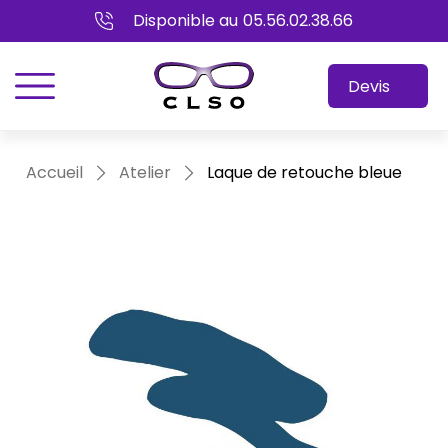
Disponible au
05.56.02.38.66
menu
Devis
Accueil
Atelier
Laque de retouche bleue