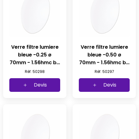
Verre filtre lumiere
Verre filtre lumiere
bleue -0.25 ø
bleue -0.50 ø
70mm - 1.56hmc b4
70mm - 1.56hmc b4
(1pc)
(1pc)
Réf. 50298
Réf. 50297
Devis
Devis