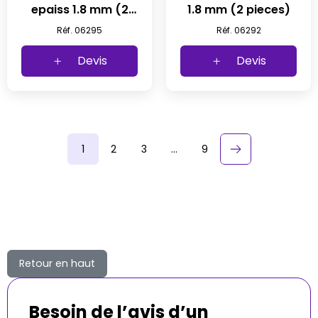
epaiss 1.8 mm (2
1.8 mm (2 pieces)
pieces)
Réf. 06295
Réf. 06292
Devis
Devis
1
2
3
…
9
keyboard_arrow_right
Suivant
Retour en haut
Besoin de l’avis d’un