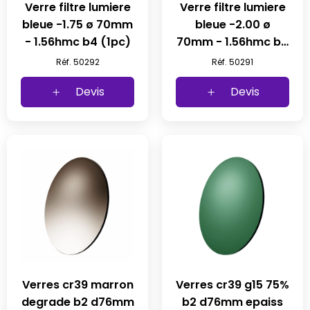
Verre filtre lumiere
Verre filtre lumiere
bleue -1.75 ø 70mm
bleue -2.00 ø
- 1.56hmc b4 (1pc)
70mm - 1.56hmc b4
(1pc)
Réf. 50292
Réf. 50291
Devis
Devis
Verres cr39 marron
Verres cr39 g15 75%
degrade b2 d76mm
b2 d76mm epaiss