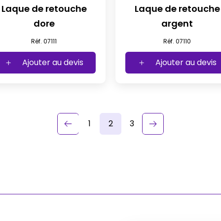
Laque de retouche
Laque de retouche
dore
argent
Réf. 07111
Réf. 07110
Ajouter au devis
Ajouter au devis
Précédent
1
2
3
keyboard_arrow_left
keyboard_arrow_right
Suivant